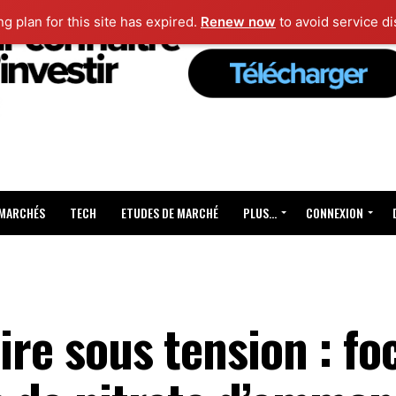
ng plan for this site has expired.
Renew now
to avoid service di
 MARCHÉS
TECH
ETUDES DE MARCHÉ
PLUS…
CONNEXION
ire sous tension : fo