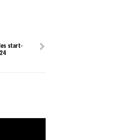
des start-
024