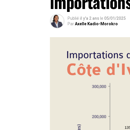
importation
Publié
il y'a 2 ans
le
05/01/2025
Par
Axelle Kadio-Morokro