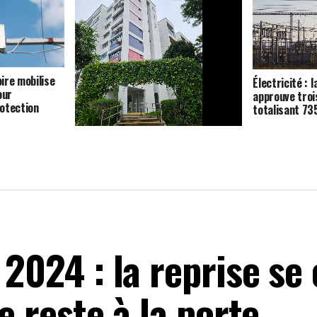
oire mobilise
Électricité : l
our
approuve troi
otection
totalisant 7
Logement : la Côte d’Ivoire mobilise
42 milliards de FCFA pour
construire 840 unités à Bouaké
 2024 : la reprise se
e reste à la porte