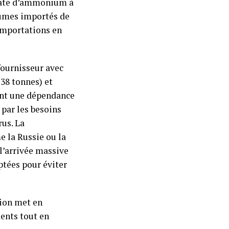
trate d’ammonium à
lumes importés de
 importations en
fournisseur avec
738 tonnes) et
ant une dépendance
par les besoins
rus. La
 la Russie ou la
 l’arrivée massive
ptées pour éviter
tion met en
ments tout en