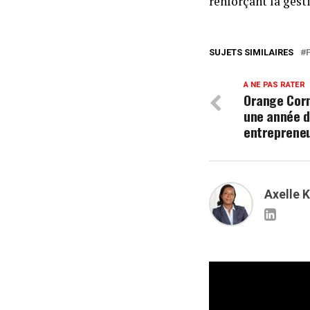
renforçant la gest
SUJETS SIMILAIRES
A NE PAS RATER
Orange Corn
une année d
entrepreneu
Axelle 