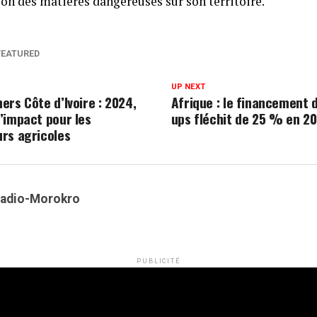
ion des matières dangereuses sur son territoire.
FEATURED
UP NEXT
ers Côte d’Ivoire : 2024,
Afrique : le financement 
’impact pour les
ups fléchit de 25 % en 2
rs agricoles
Kadio-Morokro
PUBLICITÉ