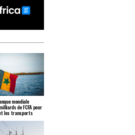
Banque mondiale
illiards de FCFA pour
et les transports