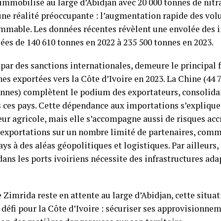
 immobilisé au large d’Abidjan avec 20 000 tonnes de ni
 une réalité préoccupante : l’augmentation rapide des vo
lammable. Les données récentes révèlent une envolée des
sées de 140 610 tonnes en 2022 à 235 500 tonnes en 2023.
 par des sanctions internationales, demeure le principal 
nes exportées vers la Côte d’Ivoire en 2023. La Chine (44 
tonnes) complètent le podium des exportateurs, consolid
 ces pays. Cette dépendance aux importations s’explique 
eur agricole, mais elle s’accompagne aussi de risques acc
 exportations sur un nombre limité de partenaires, comme
ys à des aléas géopolitiques et logistiques. Par ailleurs,
dans les ports ivoiriens nécessite des infrastructures ada
e Zimrida reste en attente au large d’Abidjan, cette situa
défi pour la Côte d’Ivoire : sécuriser ses approvisionne