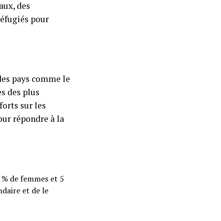
aux, des
réfugiés pour
 des pays comme le
s des plus
orts sur les
our répondre à la
0 % de femmes et 5
daire et de le