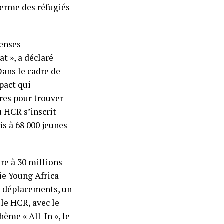
terme des réfugiés
menses
t », a déclaré
Dans le cadre de
pact qui
res pour trouver
 HCR s’inscrit
is à 68 000 jeunes
re à 30 millions
gie Young Africa
es déplacements, un
le HCR, avec le
ème « All-In », le