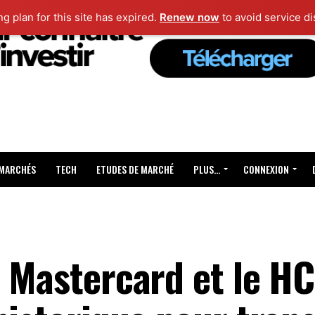
ng plan for this site has expired.
Renew now
to avoid service di
 MARCHÉS
TECH
ETUDES DE MARCHÉ
PLUS…
CONNEXION
 Mastercard et le H