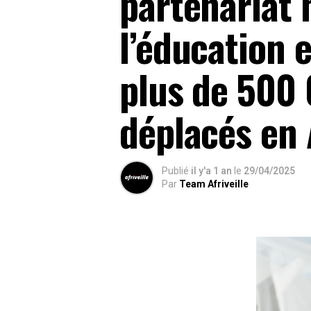
partenariat 
l’éducation 
plus de 500 
déplacés en 
Publié
il y'a 1 an
le
29/04/2025
Par
Team Afriveille