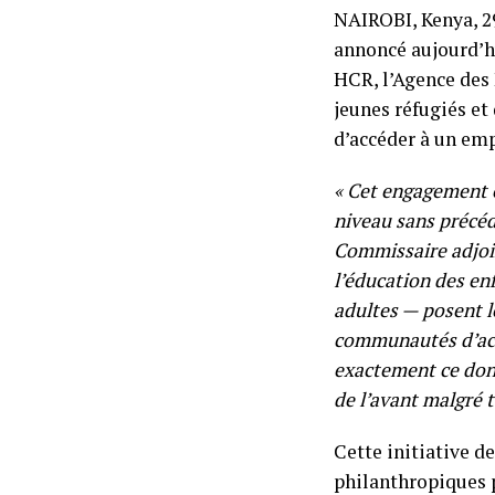
NAIROBI, Kenya, 2
annoncé aujourd’hu
HCR, l’Agence des 
jeunes réfugiés et
d’accéder à un emp
« Cet engagement 
niveau sans précéd
Commissaire adjoin
l’éducation des en
adultes — posent l
communautés d’accu
exactement ce dont
de l’avant malgré t
Cette initiative d
philanthropiques p