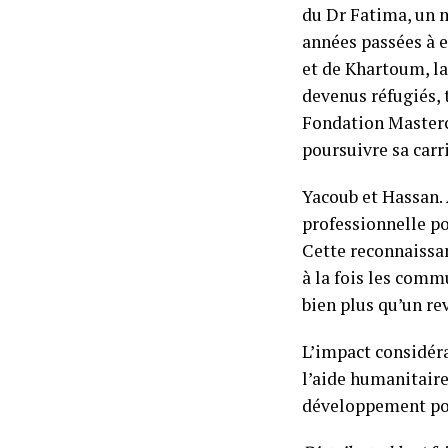
du Dr Fatima, un m
années passées à e
et de Khartoum, la
devenus réfugiés, t
Fondation Masterc
poursuivre sa carr
Yacoub et Hassan.
professionnelle po
Cette reconnaissan
à la fois les comm
bien plus qu’un rev
L’impact considéra
l’aide humanitaire
développement por