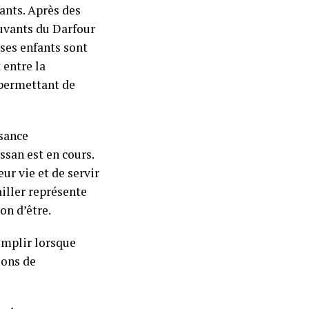
ants. Après des
ouvants du Darfour
 ses enfants sont
 entre la
 permettant de
ssance
ssan est en cours.
ur vie et de servir
ailler représente
son d’être.
omplir lorsque
ions de