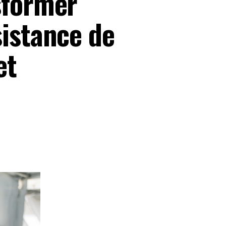
sformer
sistance de
et