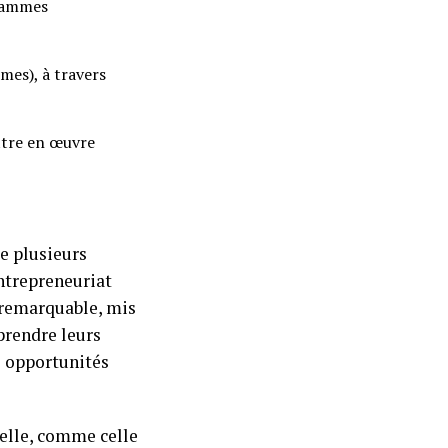
grammes
mes), à travers
ettre en œuvre
e plusieurs
entrepreneuriat
 remarquable, mis
prendre leurs
s opportunités
nelle, comme celle