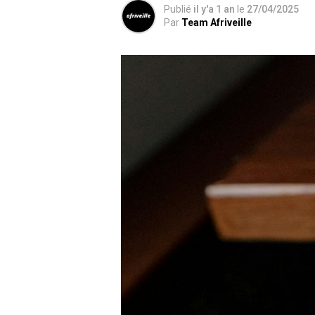
Publié
il y'a 1 an
le
27/04/2025
Par
Team Afriveille