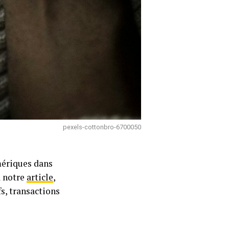
pexels-cottonbro-6700050
mériques dans
à notre
article
,
s, transactions