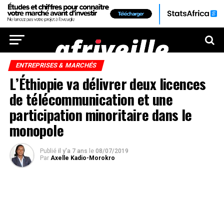
ENTREPRISES & MARCHÉS
L’Éthiopie va délivrer deux licences
de télécommunication et une
participation minoritaire dans le
monopole
Publié
il y'a 7 ans
le
08/07/2019
Par
Axelle Kadio-Morokro