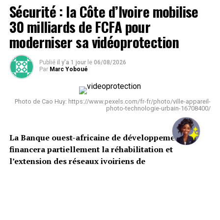
Sécurité : la Côte d’Ivoire mobilise
30 milliards de FCFA pour
moderniser sa vidéoprotection
Publié
il y'a 1 jour
le
06/08/2026
Par
Marc Yoboué
Photo de Cao Huy: https://www.pexels.com/fr-fr/photo/ville-appareil-
photo-technologie-urbain-16708400/
La Banque ouest-africaine de développement
financera partiellement la réhabilitation et
l’extension des réseaux ivoiriens de
vidéosurveillance et de communication. Le projet
doit également renforcer les capacités de détection
des menaces et la protection du cyberespace
national.