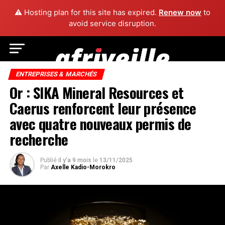
⚠️ Hosting plan for this site has expired.
Renew now
to
avoid service disruption.
ENTREPRISES & MARCHÉS
Or : SIKA Mineral Resources et
Caerus renforcent leur présence
avec quatre nouveaux permis de
recherche
Publié
il y'a 9 mois
le
13/11/2025
Par
Axelle Kadio-Morokro