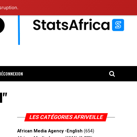
sruption.
DÉCONNEXION
H"
LES CATÉGORIES AFRIVEILLE
African Media Agency -English
(654)