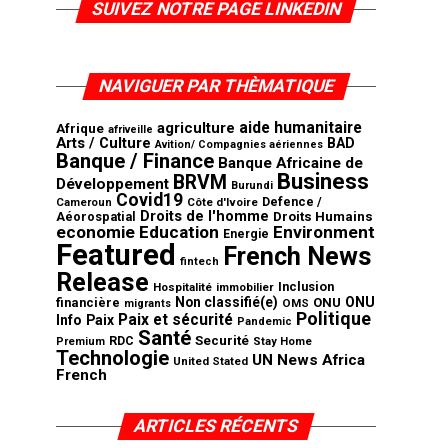
SUIVEZ NOTRE PAGE LINKEDIN
NAVIGUER PAR THÈMATIQUE
aide humanitaire
agriculture
Afrique
afriveille
Arts / Culture
BAD
Avition/ Compagnies aériennes
Banque / Finance
Banque Africaine de
Business
BRVM
Développement
Burundi
Covid19
Defence /
Côte d'Ivoire
Cameroun
Droits de l'homme
Aéorospatial
Droits Humains
economie
Education
Environment
Energie
Featured
French News
fintech
Release
Inclusion
Hospitalité
immobilier
Non classifié(e)
ONU
financière
ONU
OMS
migrants
Politique
Paix et sécurité
Info
Paix
Pandemic
Santé
Securité
RDC
Premium
Stay Home
Technologie
UN News Africa
United Stated
French
ARTICLES RÉCENTS