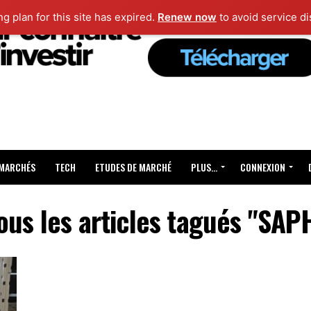
ng plan for this site has expired.
Renew now
to avoid service di
 MARCHÉS
TECH
ETUDES DE MARCHÉ
PLUS…
CONNEXION
ous les articles tagués "SAP