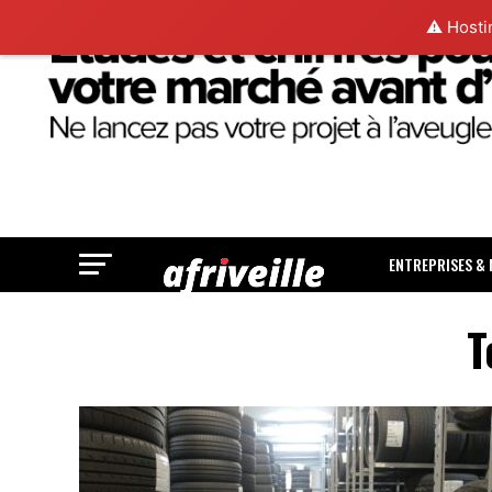
⚠️ Hosti
ENTREPRISES &
T