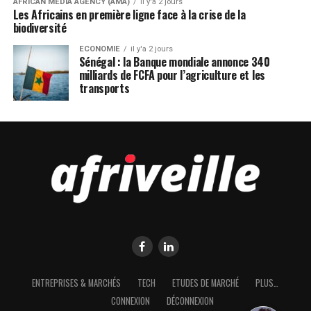
AFRICAN MEDIA AGENCY (AMA)
il y'a 2 jours
Les Africains en première ligne face à la crise de la
biodiversité
ECONOMIE
il y'a 2 jours
Sénégal : la Banque mondiale annonce 340
milliards de FCFA pour l’agriculture et les
transports
ENTREPRISES & MARCHÉS
TECH
ETUDES DE MARCHÉ
PLUS…
CONNEXION
DÉCONNEXION