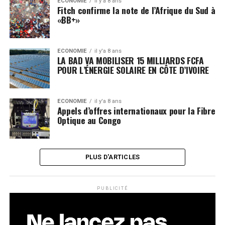
ECONOMIE
il y'a 8 ans
Fitch confirme la note de l’Afrique du Sud à
«BB+»
ECONOMIE
il y'a 8 ans
LA BAD VA MOBILISER 15 MILLIARDS FCFA
POUR L’ÉNERGIE SOLAIRE EN CÔTE D’IVOIRE
ECONOMIE
il y'a 8 ans
Appels d’offres internationaux pour la Fibre
Optique au Congo
PLUS D'ARTICLES
PUBLICITÉ