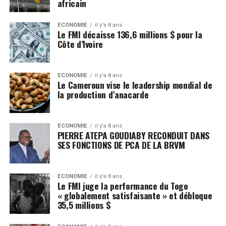
africain
ECONOMIE
il y'a 8 ans
Le FMI décaisse 136,6 millions $ pour la
Côte d’Ivoire
ECONOMIE
il y'a 8 ans
Le Cameroun vise le leadership mondial de
la production d’anacarde
ECONOMIE
il y'a 8 ans
PIERRE ATEPA GOUDIABY RECONDUIT DANS
SES FONCTIONS DE PCA DE LA BRVM
ECONOMIE
il y'a 8 ans
Le FMI juge la performance du Togo
« globalement satisfaisante » et débloque
35,5 millions $