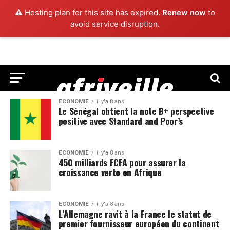
⚠️ Hosting plan for this site has expired.
Renew now
to
avoid service disruption.
ECONOMIE
il y'a 8 ans
Le Sénégal obtient la note B+ perspective
positive avec Standard and Poor’s
ECONOMIE
il y'a 8 ans
450 milliards FCFA pour assurer la
croissance verte en Afrique
ECONOMIE
il y'a 8 ans
L’Allemagne ravit à la France le statut de
premier fournisseur européen du continent