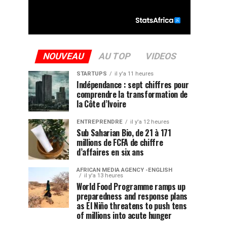
NOUVEAU
AU TOP
VIDEOS
STARTUPS
il y'a 11 heures
Indépendance : sept chiffres pour
comprendre la transformation de
la Côte d’Ivoire
ENTREPRENDRE
il y'a 12 heures
Sub Saharian Bio, de 21 à 171
millions de FCFA de chiffre
d’affaires en six ans
AFRICAN MEDIA AGENCY -ENGLISH
il y'a 13 heures
World Food Programme ramps up
preparedness and response plans
as El Niño threatens to push tens
of millions into acute hunger