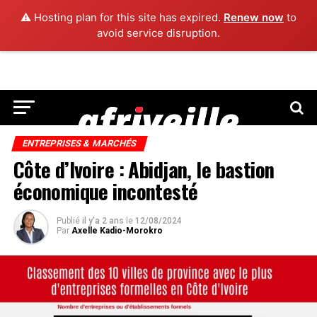
⚠️ Hosting plan for this site has expired.
Renew now
to
avoid service disruption.
ENTREPRISES & MARCHÉS
Côte d’Ivoire : Abidjan, le bastion
économique incontesté
Publié
il y'a 2 ans
le
12/08/2024
Par
Axelle Kadio-Morokro