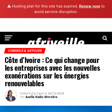
⚠️ Hosting plan for this site has expired.
Renew now
to
avoid service disruption.
CONSEILS & ASTUCES
Côte d’Ivoire : Ce qui change pour
les entreprises avec les nouvelles
exonérations sur les énergies
renouvelables
Publié
il y'a 2 ans
le
24/10/2024
Par
Axelle Kadio-Morokro