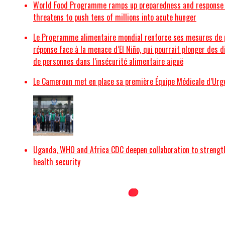
World Food Programme ramps up preparedness and response p
threatens to push tens of millions into acute hunger
Le Programme alimentaire mondial renforce ses mesures de p
réponse face à la menace d’El Niño, qui pourrait plonger des d
de personnes dans l’insécurité alimentaire aiguë
Le Cameroun met en place sa première Équipe Médicale d’Urg
Uganda, WHO and Africa CDC deepen collaboration to strengt
health security