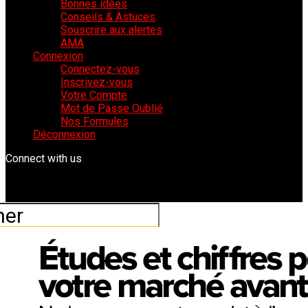
Bonnes idées
Conseils & Astuces
Souscrire aux alertes
AMA
Connexion
Connectez-vous
Inscrivez-vous
Votre Compte
Mot de Passe Oublié
Nos Formules
Déconnexion
Connect with us