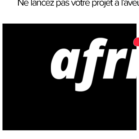
Afriveille | Actualités économiques,
business et innovations en Afrique