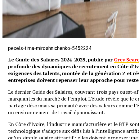
pexels-tima-miroshnichenko-5452224
Le Guide des Salaires 2024-2025, publié par
Grey Searc
profonde des dynamiques de recrutement en Côte d’Ivo
exigences des talents, montée de la génération Z et révo
entreprises doivent repenser leur approche pour reste
Le dernier Guide des Salaires, couvrant trois pays ouest-a
marquantes du marché de l’emploi. L’étude révèle que le cri
partage désormais sa primauté avec des valeurs comme l’éq
un environnement de travail épanouissant.
En Côte d’Ivoire, l’industrie manufacturière et le BTP son
technologique s’adapte aux défis liés à l’intelligence artifi
qu’un simple salaire attractif : elles doivent proposer une