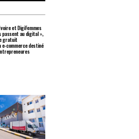
Ivoire et DigiFemmes
s passent au digital »,
 gratuit
on e-commerce destiné
ntrepreneures