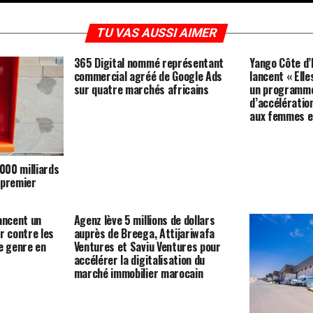
TU VAS AUSSI AIMER
365 Digital nommé représentant
Yango Côte d’
commercial agréé de Google Ads
lancent « Elle
sur quatre marchés africains
un programme
d’accélérati
aux femmes e
 000 milliards
 premier
ancent un
Agenz lève 5 millions de dollars
r contre les
auprès de Breega, Attijariwafa
e genre en
Ventures et Saviu Ventures pour
accélérer la digitalisation du
marché immobilier marocain