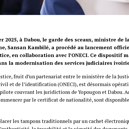
er 2025, à Dabou, le garde des sceaux, ministre de la
e, Sansan Kambilé, a procédé au lancement officie
tice, en collaboration avec l’ONECI. Ce dispositif 
s la modernisation des services judiciaires ivoiri
tice, fruit d’un partenariat entre le ministère de la Justic
civil et de l’identification (ONECI), est désormais opérat
pilote couvrant les juridictions de Yopougon et Dabou. A
commencer par le certificat de nationalité, sont disponibl
cer les tampons traditionnels par un cachet électroniqu
’authenticité, la traçabilité et la sécurité des documents.