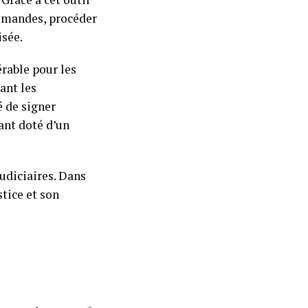
demandes, procéder
isée.
rable pour les
ant les
é de signer
ant doté d’un
udiciaires. Dans
stice et son