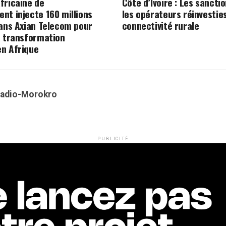
fricaine de
Côte d’Ivoire : Les sancti
nt injecte 160 millions
les opérateurs réinvestie
dans Axian Telecom pour
connectivité rurale
a transformation
n Afrique
Kadio-Morokro
PUBLICITÉ