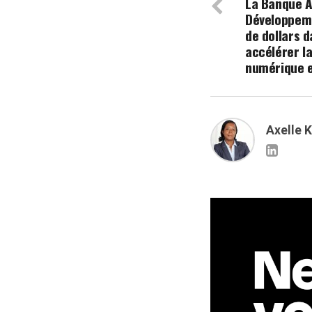
La Banque A
Développeme
de dollars 
accélérer l
numérique e
Axelle 