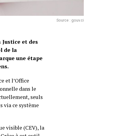
Source : gouv.ci
 Justice et des
l de la
marque une étape
ens.
e et l’Office
ionnelle dans le
ctuellement, seuls
es via ce système
e visible (CEV), la
 Grâce à cet outil