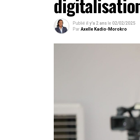
digitalisatio
Publié
il y'a 2 ans
le
02/02/2025
Par
Axelle Kadio-Morokro