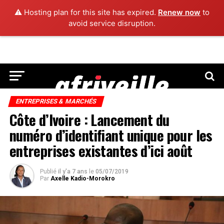
⚠️ Hosting plan for this site has expired.
Renew now
to
avoid service disruption.
ENTREPRISES & MARCHÉS
Côte d’Ivoire : Lancement du
numéro d’identifiant unique pour les
entreprises existantes d’ici août
Publié
il y'a 7 ans
le
05/07/2019
Par
Axelle Kadio-Morokro