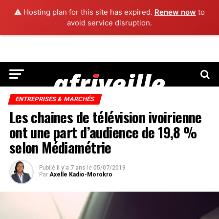
⚠️ Hosting plan for this site has expired.
Renew now
to
avoid service disruption.
ENTREPRISES & MARCHÉS
Les chaines de télévision ivoirienne
ont une part d’audience de 19,8 %
selon Médiamétrie
Publié
il y'a 7 ans
le
05/07/2019
Par
Axelle Kadio-Morokro