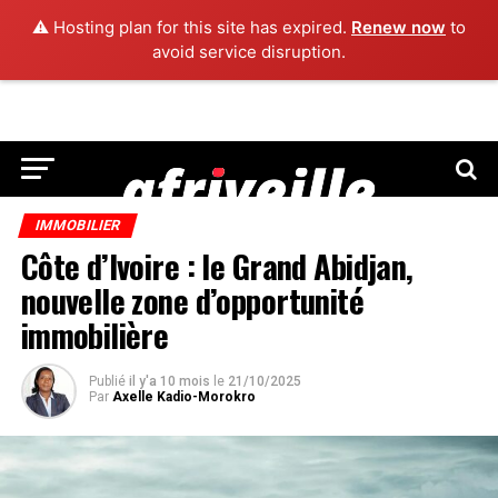
⚠️ Hosting plan for this site has expired.
Renew now
to
avoid service disruption.
IMMOBILIER
Côte d’Ivoire : le Grand Abidjan,
nouvelle zone d’opportunité
immobilière
Publié
il y'a 10 mois
le
21/10/2025
Par
Axelle Kadio-Morokro