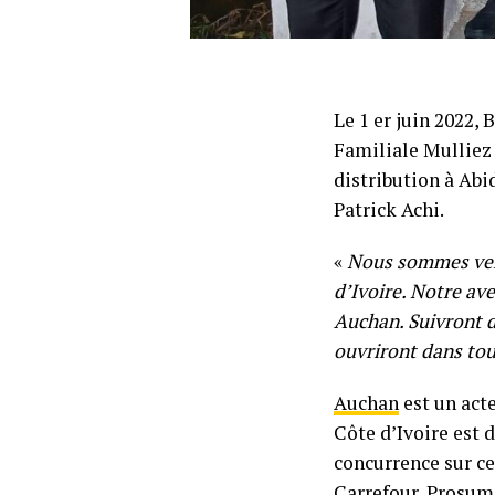
Le 1 er juin 2022,
Familiale Mulliez 
distribution à Abid
Patrick Achi.
«
Nous sommes venu
d’Ivoire. Notre av
Auchan. Suivront d
ouvriront dans tou
Auchan
est un acte
Côte d’Ivoire est 
concurrence sur c
Carrefour, Prosum