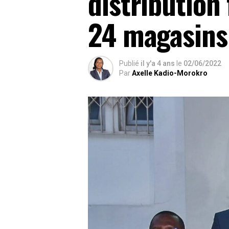
distribution
24 magasins
Publié
il y'a 4 ans
le
02/06/2022
Par
Axelle Kadio-Morokro