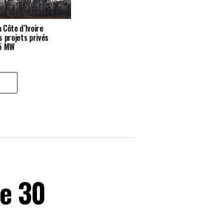
a Côte d’Ivoire
s projets privés
35 MW
se 30