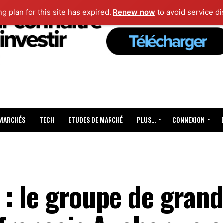
ng plan for this site has expired.
Renew now
to avoid service di
 MARCHÉS
TECH
ETUDES DE MARCHÉ
PLUS…
CONNEXION
e : le groupe de gran