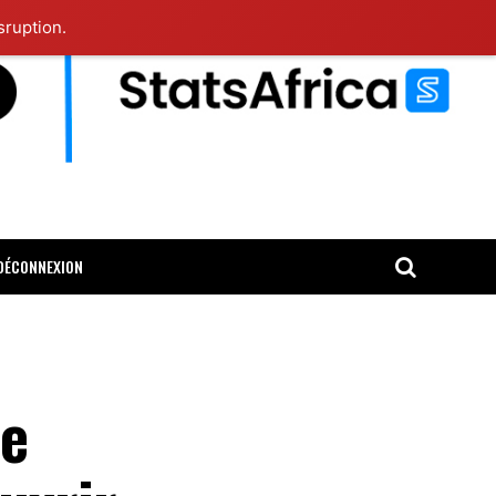
sruption.
DÉCONNEXION
de