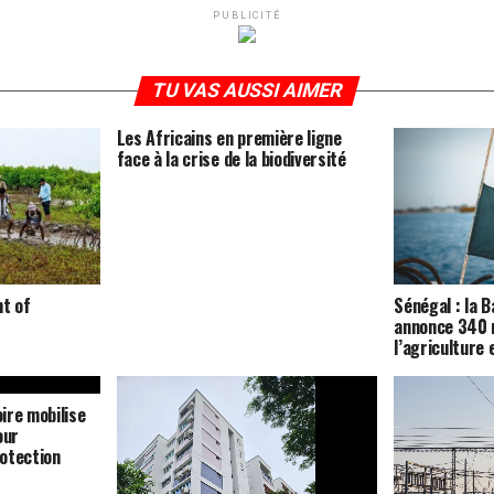
PUBLICITÉ
TU VAS AUSSI AIMER
Les Africains en première ligne
face à la crise de la biodiversité
nt of
Sénégal : la 
annonce 340 m
l’agriculture 
oire mobilise
our
otection