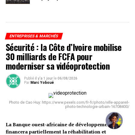
ENTREPRISES & MARCHÉS
Sécurité : la Côte d’Ivoire mobilise
30 milliards de FCFA pour
moderniser sa vidéoprotection
Publié
il y'a 1 jour
le
06/08/2026
Par
Marc Yoboué
Photo de Cao Huy: https://www.pexels.com/fr-fr/photo/ville-appareil-
photo-technologie-urbain-16708400/
La Banque ouest-africaine de développement
financera partiellement la réhabilitation et