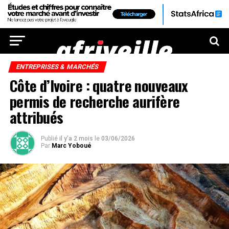
ENTREPRISES & MARCHÉS
Côte d’Ivoire : quatre nouveaux
permis de recherche aurifère
attribués
Publié
il y'a 2 mois
le
03/06/2026
Par
Marc Yoboué