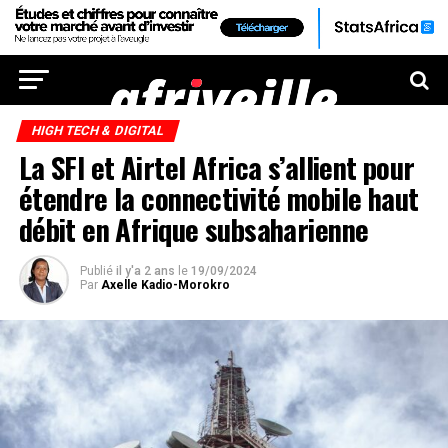
HIGH TECH & DIGITAL
La SFI et Airtel Africa s’allient pour
étendre la connectivité mobile haut
débit en Afrique subsaharienne
Publié
il y'a 2 ans
le
19/09/2024
Par
Axelle Kadio-Morokro