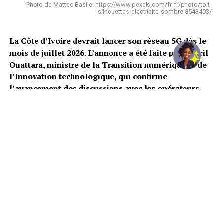
Photo de Matteo Basile: https://www.pexels.com/fr-fr/photo/toit-
silhouettes-electricite-sombre-8543403/
La Côte d’Ivoire devrait lancer son réseau 5G dès le
mois de juillet 2026. L’annonce a été faite par Djibril
Ouattara, ministre de la Transition numérique et de
l’Innovation technologique, qui confirme
l’avancement des discussions avec les opérateurs
télécoms.
La
Côte d’Ivoire
s’apprête à franchir une nouvelle étape
dans le développement de ses infrastructures
numériques. Le réseau 5G devrait être lancé dès le mois
de juillet, a annoncé Djibril Ouattara, ministre de la
Transition numérique et de l’Innovation technologique,
lors d’un échange en ligne organisé par le Centre
d’information et de communication gouvernementale.
Selon le ministre, les discussions engagées avec les