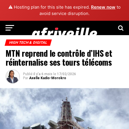
⚠️ Hosting plan for this site has expired.
Renew now
to
avoid service disruption.
HIGH TECH & DIGITAL
MTN reprend le contrôle d’IHS et
réinternalise ses tours télécoms
Publié
il y'a 6 mois
le
17/02/2026
Par
Axelle Kadio-Morokro