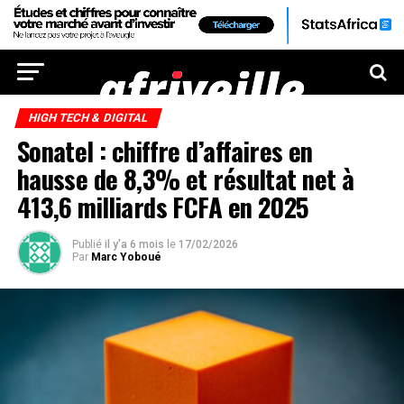
HIGH TECH & DIGITAL
Sonatel : chiffre d’affaires en
hausse de 8,3% et résultat net à
413,6 milliards FCFA en 2025
Publié
il y'a 6 mois
le
17/02/2026
Par
Marc Yoboué