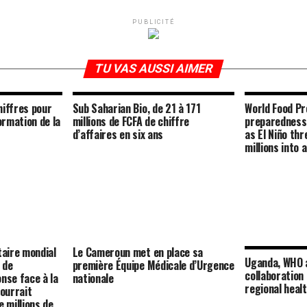
PUBLICITÉ
TU VAS AUSSI AIMER
hiffres pour
Sub Saharian Bio, de 21 à 171
World Food P
rmation de la
millions de FCFA de chiffre
preparedness
d’affaires en six ans
as El Niño th
millions into
aire mondial
Le Cameroun met en place sa
Uganda, WHO 
 de
première Équipe Médicale d’Urgence
collaboration
nse face à la
nationale
regional heal
pourrait
e millions de