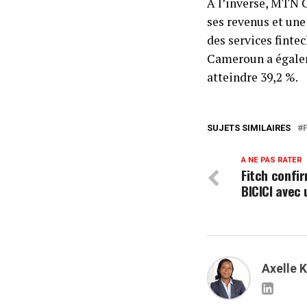
À l’inverse, MTN C
ses revenus et une
des services finte
Cameroun a égalem
atteindre 39,2 %.
SUJETS SIMILAIRES
A NE PAS RATER
Fitch confir
BICICI avec
Axelle 