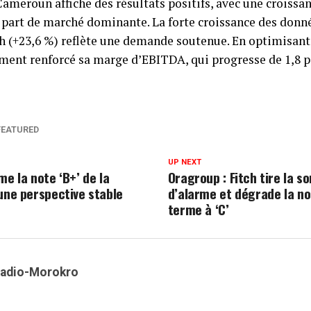
ameroun affiche des résultats positifs, avec une croissa
 part de marché dominante. La forte croissance des donné
ch (+23,6 %) reflète une demande soutenue. En optimisan
ent renforcé sa marge d’EBITDA, qui progresse de 1,8 p
FEATURED
UP NEXT
me la note ‘B+’ de la
Oragroup : Fitch tire la s
 une perspective stable
d’alarme et dégrade la no
terme à ‘C’
Kadio-Morokro