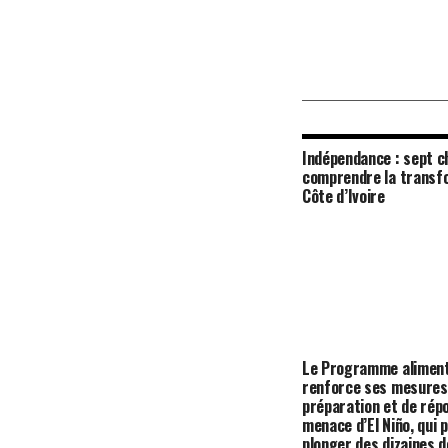
Indépendance : sept c
comprendre la transfo
Côte d’Ivoire
Le Programme aliment
renforce ses mesures
préparation et de répo
menace d’El Niño, qui 
plonger des dizaines d