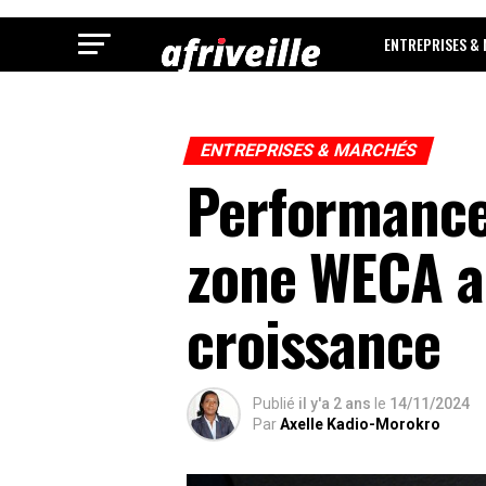
ENTREPRISES &
ENTREPRISES & MARCHÉS
Performance
zone WECA au
croissance
Publié
il y'a 2 ans
le
14/11/2024
Par
Axelle Kadio-Morokro