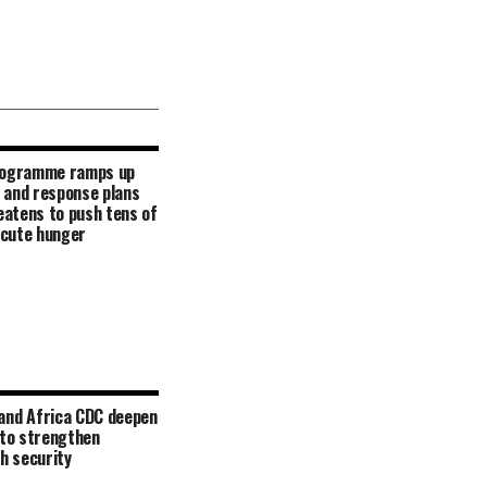
rogramme ramps up
 and response plans
reatens to push tens of
 acute hunger
and Africa CDC deepen
 to strengthen
th security