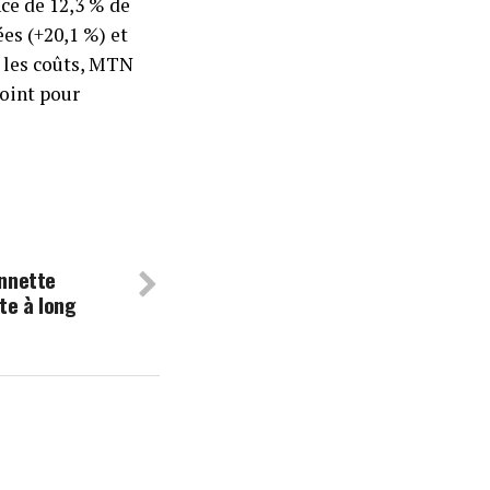
nce de 12,3 % de
es (+20,1 %) et
t les coûts, MTN
oint pour
onnette
te à long