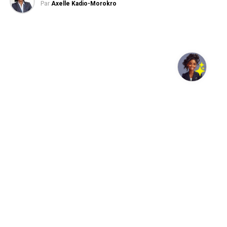
Par
Axelle Kadio-Morokro
pexels-ulrick-t-15393718
Auchan Côte d’Ivoire
poursuit son développement hors
d’Abidjan. L’enseigne a annoncé l’ouverture officielle