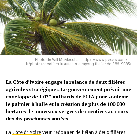
Photo de Will McMeechan: https://www.pexels.com/fr-
fr/photo/cocotiers-luxuriants-a-rayong-thailande-38619085/
La Côte d’Ivoire engage la relance de deux filières
agricoles stratégiques. Le gouvernement
prévoit une
enveloppe de 1 077 milliards de FCFA pour soutenir
le palmier à huile et la création de plus de 100 000
hectares de nouveaux vergers de cocotiers au cours
des dix prochaines années.
La
Côte d’Ivoire
veut redonner de l’élan à deux filières