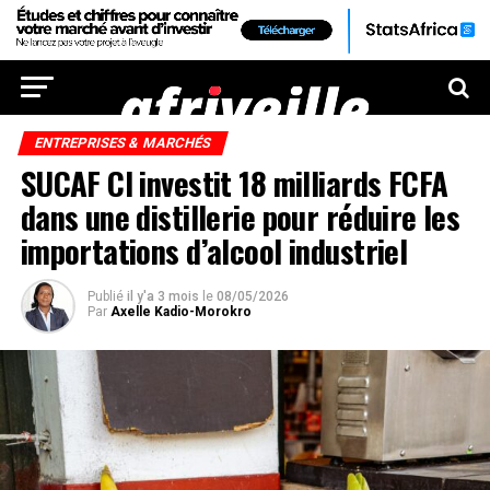
ENTREPRISES & MARCHÉS
SUCAF CI investit 18 milliards FCFA
dans une distillerie pour réduire les
importations d’alcool industriel
Publié
il y'a 3 mois
le
08/05/2026
Par
Axelle Kadio-Morokro