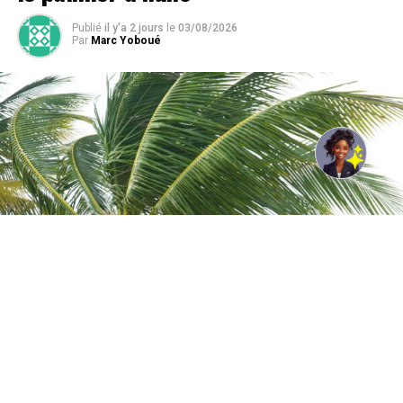
Publié
il y'a 2 jours
le
03/08/2026
Par
Marc Yoboué
Photo de Will McMeechan: https://www.pexels.com/fr-
fr/photo/cocotiers-luxuriants-a-rayong-thailande-38619085/