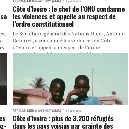
AFRICAN MEDIA AGENCY (AMA)
il y'a 6 ans
Côte d’Ivoire : le chef de l’ONU condamne
 sa
les violences et appelle au respect de
l’ordre constitutionnel
es,
Le Secrétaire général des Nations Unies, António
s
Guterres, a condamné les violences en Côte
rs
d’Ivoire et appelé au respect de l’ordre
constitutionnel dans ce pays d’Afrique...
AFRICAN MEDIA AGENCY (AMA)
il y'a 6 ans
des
Côte d’Ivoire : plus de 3.200 réfugiés
ez-
dans les pays voisins par crainte des