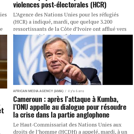
violences post-électorales (HCR)
ies
L’Agence des Nations Unies pour les réfugiés
(HCR) a indiqué, mardi, que quelque 3.200
re
ressortissants de la Côte d’Ivoire ont afflué vers
les pays voisins, pour fuir...
AFRICAN MEDIA AGENCY (AMA)
il y'a 6 ans
Cameroun : après l’attaque à Kumba,
t
l’ONU appelle au dialogue pour résoudre
et
la crise dans la partie anglophone
Le Haut-Commissariat des Nations Unies aux
droits de l’homme (HCDH) a appelé, mardi, à un