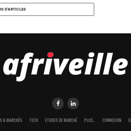
US D'ARTICLES
S & MARCHÉS
TECH
ETUDES DE MARCHÉ
PLUS…
CONNEXION
D