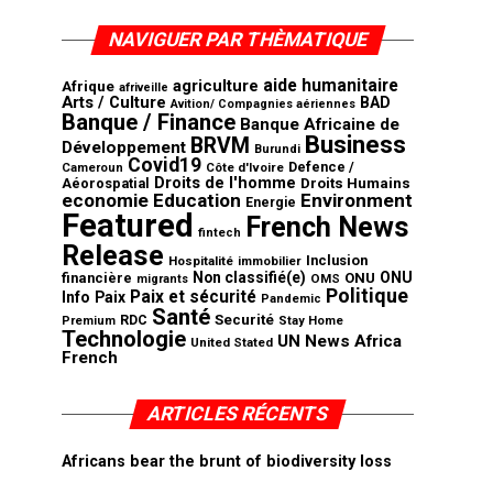
NAVIGUER PAR THÈMATIQUE
aide humanitaire
agriculture
Afrique
afriveille
Arts / Culture
BAD
Avition/ Compagnies aériennes
Banque / Finance
Banque Africaine de
Business
BRVM
Développement
Burundi
Covid19
Defence /
Côte d'Ivoire
Cameroun
Droits de l'homme
Aéorospatial
Droits Humains
economie
Education
Environment
Energie
Featured
French News
fintech
Release
Inclusion
Hospitalité
immobilier
Non classifié(e)
ONU
financière
ONU
OMS
migrants
Politique
Paix et sécurité
Info
Paix
Pandemic
Santé
Securité
RDC
Premium
Stay Home
Technologie
UN News Africa
United Stated
French
ARTICLES RÉCENTS
Africans bear the brunt of biodiversity loss