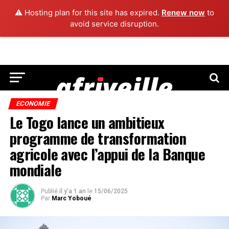
⚠️ Hosting plan for this site has expired.
Renew now
to
avoid service disruption.
ECONOMIE
Le Togo lance un ambitieux
programme de transformation
agricole avec l’appui de la Banque
mondiale
Publié
il y'a 1 an
le
15/06/2025
Par
Marc Yoboué