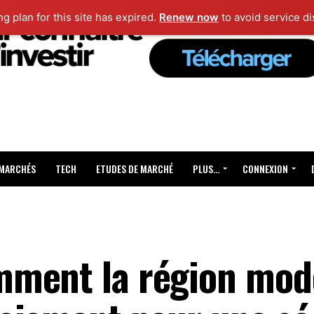
ng plan for this site has expired.
Renew now
to avoid service di
 MARCHÉS
TECH
ETUDES DE MARCHÉ
PLUS…
CONNEXION
ment la région mode