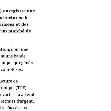
) enregistre une
structures de
risées et des
d’un marché de
ation, dont une
sent une bande
ronique qui génère
s complexes.
ucture de
ronique (TPE) —
 carte — a atteint
etraits d’argent,
ite l’accès aux