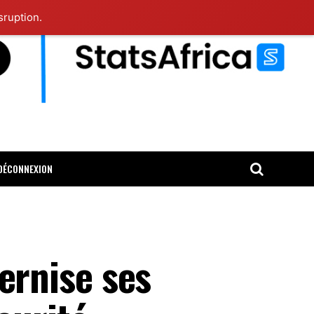
sruption.
DÉCONNEXION
rnise ses