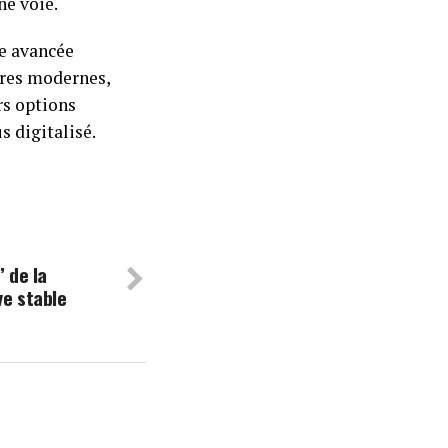
ne voie.
e avancée
ères modernes,
rs options
 digitalisé.
’ de la
ve stable