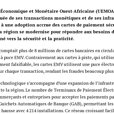
n Économique et Monétaire Ouest-Africaine (UEMOA
ée de ses transactions monétiques et de ses infra
à une adoption accrue des cartes de paiement sécu
 la région se modernise pour répondre aux besoins 
né vers la sécurité et la praticité.
 comptait plus de 8 millions de cartes bancaires en circul
 à puce EMV. Contrairement aux cartes à piste, qui utili
ent falsifiable, les cartes EMV utilisent une puce élect
ur chaque transaction, rendant les fraudes beaucoup plu
technologique s’accompagne d’une expansion de l’infrastr
te la région. Le nombre de Terminaux de Paiement Élect
ommerçants et entreprises pour accepter les paiements par
 Guichets Automatiques de Banque (GAB), permettant les r
hausse avec 4 214 installations. Ce réseau croissant facil