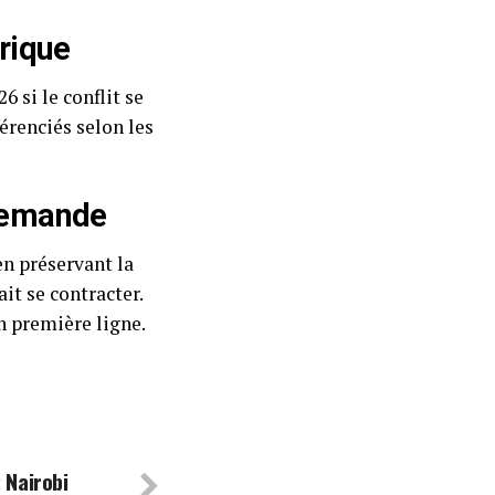
rique
6 si le conflit se
érenciés selon les
 demande
en préservant la
t se contracter.
n première ligne.
 Nairobi