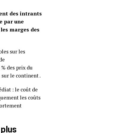
ment des intrants
re par une
r les marges des
les sur les
 de
 % des prix du
 sur le continent .
diat : le coût de
iquement les coûts
fortement
 plus