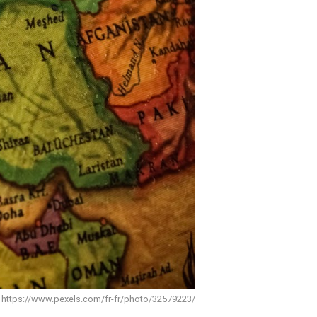
 https://www.pexels.com/fr-fr/photo/32579223/