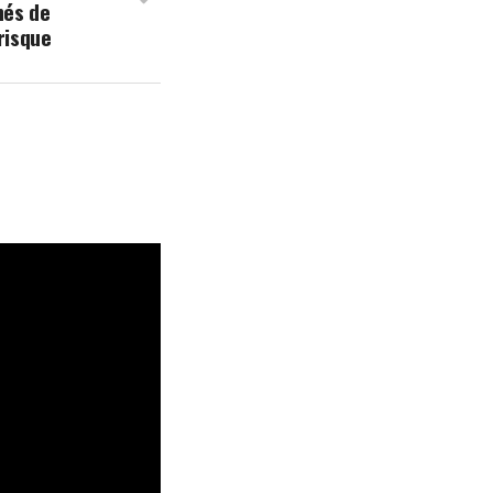
hés de
risque