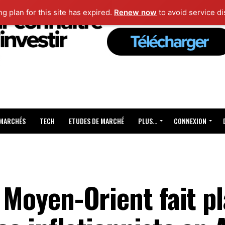
ng plan for this site has expired.
Renew now
to avoid service di
 MARCHÉS
TECH
ETUDES DE MARCHÉ
PLUS…
CONNEXION
u Moyen-Orient fait p