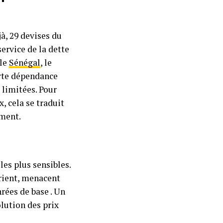
jà, 29 devises du
ervice de la dette
 le
Sénégal
, le
orte dépendance
 limitées. Pour
, cela se traduit
ement.
les plus sensibles.
Orient, menacent
rées de base . Un
olution des prix