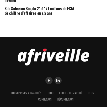
d’Ivoire
Sub Saharian Bio, de 21 à 171 millions de FCFA
de chiffre d’affaires en six ans
ENTREPRISES & MARCHÉS
TECH
ETUDES DE MARCHÉ
PLUS…
CONNEXION
DÉCONNEXION