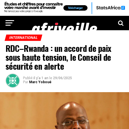
INTERNATIONAL
RDC–Rwanda : un accord de paix
sous haute tension, le Conseil de
sécurité en alerte
Publié
il y'a 1 an
le
29/06/2025
Par
Marc Yoboué