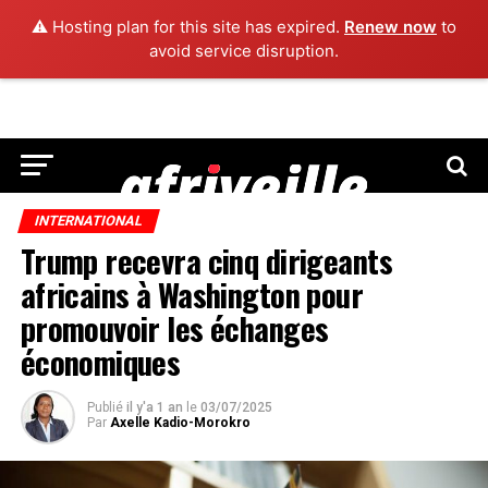
⚠️ Hosting plan for this site has expired.
Renew now
to
avoid service disruption.
INTERNATIONAL
Trump recevra cinq dirigeants
africains à Washington pour
promouvoir les échanges
économiques
Publié
il y'a 1 an
le
03/07/2025
Par
Axelle Kadio-Morokro