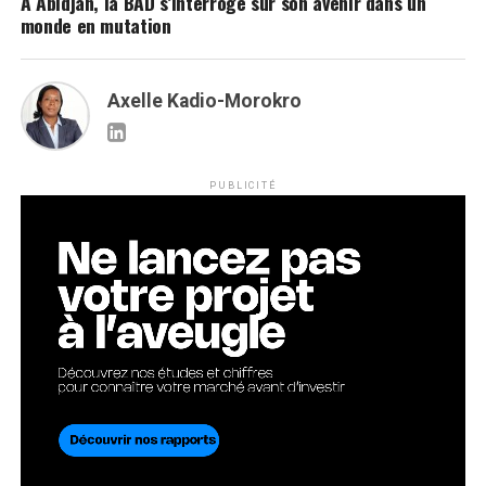
À Abidjan, la BAD s’interroge sur son avenir dans un
monde en mutation
Axelle Kadio-Morokro
PUBLICITÉ