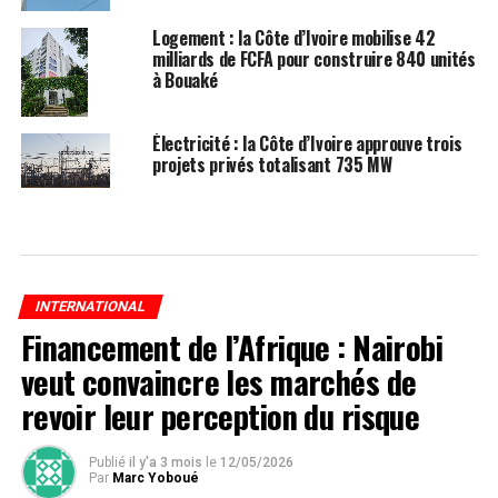
Logement : la Côte d’Ivoire mobilise 42
milliards de FCFA pour construire 840 unités
à Bouaké
Électricité : la Côte d’Ivoire approuve trois
projets privés totalisant 735 MW
INTERNATIONAL
Financement de l’Afrique : Nairobi
veut convaincre les marchés de
revoir leur perception du risque
Publié
il y'a 3 mois
le
12/05/2026
Par
Marc Yoboué