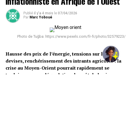
inflationniste en Afrique de l’Ouest
Publié
il y'a 4 mois
le
07/04/2026
Par
Marc Yoboué
Photo de Tuğba: https://www.pexels.com/fr-fr/photo/32579223/
Hausse des prix de l’énergie, tensions sur les
devises, renchérissement des intrants agricoles : la
crise au Moyen-Orient pourrait rapidement se
traduire par une dégradation du coût de la vie en
Afrique, avec des effets directs sur les marges des
entreprises ivoiriennes.
Le conflit au Moyen-Orient commence à produire ses
premiers effets tangibles sur les économies africaines.
Selon un policy brief conjoint de la Banque africaine de
développement, de l’Union africaine et des Nations
unies, une hausse de 50 % des prix du pétrole a déjà été