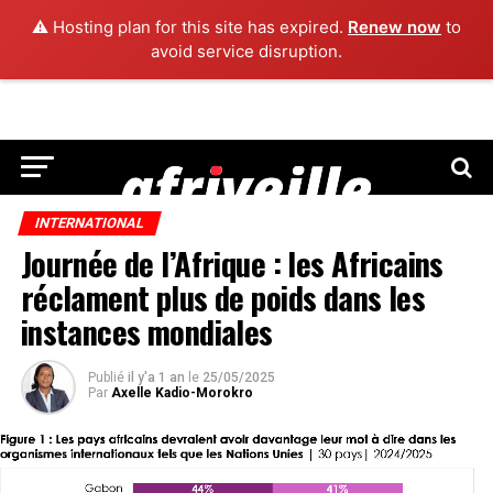
⚠️ Hosting plan for this site has expired.
Renew now
to
avoid service disruption.
INTERNATIONAL
Journée de l’Afrique : les Africains
réclament plus de poids dans les
instances mondiales
Publié
il y'a 1 an
le
25/05/2025
Par
Axelle Kadio-Morokro