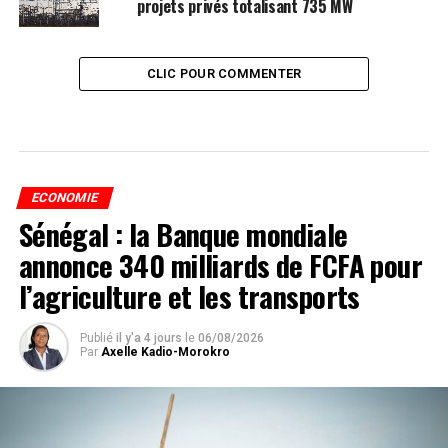
projets privés totalisant 735 MW
CLIC POUR COMMENTER
ECONOMIE
Sénégal : la Banque mondiale
annonce 340 milliards de FCFA pour
l’agriculture et les transports
Publié
il y'a 4 jours
le
06/08/2026
Par
Axelle Kadio-Morokro