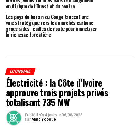
clé des jeunes femmes dans le changement
en Afrique de l’Ouest et du centre
Les pays du bassin du Congo tracent une
voie stratégique vers les marchés carbone
grâce à des feuilles de route pour monétiser
la richesse forestière
ECONOMIE
Électricité : la Côte d’Ivoire
approuve trois projets privés
totalisant 735 MW
Publié
il y'a 4 jours
le
06/08/2026
Par
Marc Yoboué