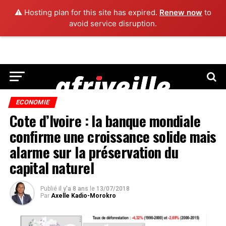
⚠️ Hosting plan for this site has expired.
Renew now
to
avoid service disruption.
ECONOMIE
Cote d’Ivoire : la banque mondiale
confirme une croissance solide mais
alarme sur la préservation du
capital naturel
Publié
il y'a 8 ans
le
13/07/2018
Par
Axelle Kadio-Morokro