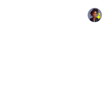
pexels-robertkso-18468536
Le gouvernement ivoirien a donné son feu vert à
trois conventions portant sur la construction ou la
location de nouvelles unités de production
électrique. D’une capacité cumulée de 735 MW, ces
projets doivent permettre au pays de répondre à la
progression de sa demande énergétique.