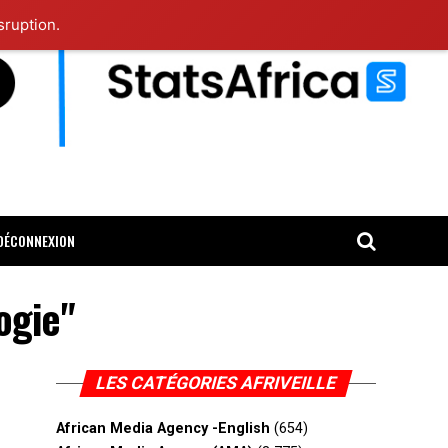
sruption.
DÉCONNEXION
ogie"
LES CATÉGORIES AFRIVEILLE
African Media Agency -English
(654)