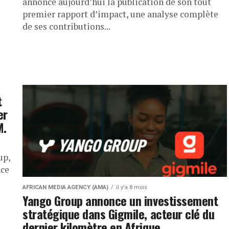
annonce aujourd’hui la publication de son tout
premier rapport d’impact, une analyse complète
de ses contributions...
t
er
M.
up,
nce
AFRICAN MEDIA AGENCY (AMA)
il y'a 8 mois
Yango Group annonce un investissement
stratégique dans Gigmile, acteur clé du
dernier kilomètre en Afrique.