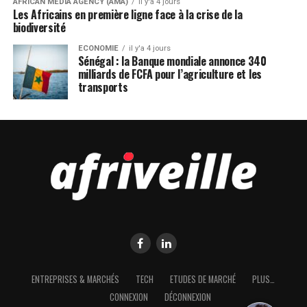
AFRICAN MEDIA AGENCY (AMA)
il y'a 4 jours
Les Africains en première ligne face à la crise de la
biodiversité
ECONOMIE
il y'a 4 jours
Sénégal : la Banque mondiale annonce 340
milliards de FCFA pour l’agriculture et les
transports
ENTREPRISES & MARCHÉS
TECH
ETUDES DE MARCHÉ
PLUS…
CONNEXION
DÉCONNEXION