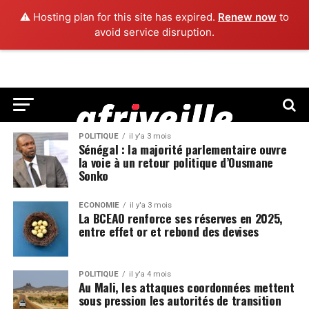
⚠️ Hosting plan for this site has expired.
Renew now
to
avoid service disruption.
POLITIQUE
il y'a 3 mois
Sénégal : la majorité parlementaire ouvre
la voie à un retour politique d’Ousmane
Sonko
ECONOMIE
il y'a 3 mois
La BCEAO renforce ses réserves en 2025,
entre effet or et rebond des devises
POLITIQUE
il y'a 4 mois
Au Mali, les attaques coordonnées mettent
sous pression les autorités de transition