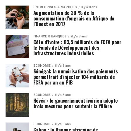
ENTREPRISES & MARCHÉS
il y'a 8 ans
Augmentation de 38 % de la
consommation d’engrais en Afrique de
l’Ouest en 2017
FINANCE & BANQUES
il y'a 8 ans
Côte d’Ivoire : 83,5 milliards de FCFA pour
le Fonds de Développement des
Infrastructures Industrielles
ECONOMIE
il y'a 8 ans
Sénégal: la numérisation des paiements
permettrait d’injecter 104 milliards de
FCFA par an au PIB
ECONOMIE
il y'a 8 ans
Hévéa : le gouvernement ivoirien adopte
trois mesures pour soutenir la filière
ECONOMIE
il y'a 8 ans
Gabon : la Banque africaine de