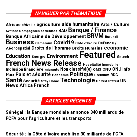
NAVIGUER PAR THÈMATIQUE
aide humanitaire
agriculture
Arts / Culture
Afrique
afriveille
Banque / Finance
BAD
Avition/ Compagnies aériennes
BRVM
Banque Africaine de Développement
Burundi
Business
Covid19
Defence /
Côte d'Ivoire
Cameroun
economie
Droits de l'homme
Aéorospatial
Droits Humains
Featured
Education
Environment
Energie
fintech
French News Release
Hospitalité
immobilier
Non classifié(e)
ONU Info
Inclusion financière
ONU
OMS
migrants
Politique
Paix et sécurité
Paix
RDC
Pandemic
Premium
Santé
Technologie
UN
Securité
United Stated
Stay Home
News Africa French
ARTICLES RÉCENTS
Sénégal : la Banque mondiale annonce 340 milliards de
FCFA pour l’agriculture et les transports
Sécurité : la Côte d’Ivoire mobilise 30 milliards de FCFA