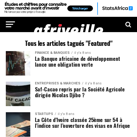
Tous les articles tagués "Featured"
FINANCE & BANQUES
il y'a 8 ans
La Banque africaine de développement
lance une obligation verte
ENTREPRISES & MARCHÉS
il y'a 8 ans
Saf-Cacao repris par la Société Agricole
dirigée Nicolas Djibo ?
STARTUPS
il y'a 8 ans
La Côte d’Ivoire classée 25ème sur 54 à
l’indice sur l’ouverture des visas en Afrique