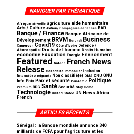
NAVIGUER PAR THÈMATIQUE
aide humanitaire
agriculture
Afrique
afriveille
Arts / Culture
BAD
Avition/ Compagnies aériennes
Banque / Finance
Banque Africaine de
Business
BRVM
Développement
Burundi
Covid19
Defence /
Côte d'Ivoire
Cameroun
Droits de l'homme
Aéorospatial
Droits Humains
economie
Education
Environment
Energie
Featured
French News
fintech
Release
Inclusion
Hospitalité
immobilier
Non classifié(e)
ONU
financière
ONU
OMS
migrants
Politique
Paix et sécurité
Info
Paix
Pandemic
Santé
Securité
RDC
Premium
Stay Home
Technologie
UN News Africa
United Stated
French
ARTICLES RÉCENTS
Sénégal : la Banque mondiale annonce 340
milliards de FCFA pour l’agriculture et les