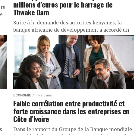
millions d’euros pour le barrage de
ire
Thwake Dam
de
Suite à la demande des autorités kenyanes, la
banque africaine de développement a accordé un
prêt de 235,7 millions d’euros soit 154,563
milliards FCFA. Cette aide...
ECONOMIE
il y'a 8 ans
Faible corrélation entre productivité et
forte croissance dans les entreprises en
Côte d’Ivoire
s
Dans le rapport du Groupe de la Banque mondiale