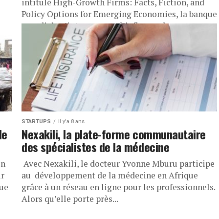
intitulé High-Growth Firms: Facts, Fiction, and
Policy Options for Emerging Economies, la banque
mondiale s’interroge sur l’influence les...
STARTUPS
il y'a 8 ans
de
Nexakili, la plate-forme communautaire
des spécialistes de la médecine
en
Avec Nexakili, le docteur Yvonne Mburu participe
ur
au développement de la médecine en Afrique
que
grâce à un réseau en ligne pour les professionnels.
Alors qu’elle porte près...