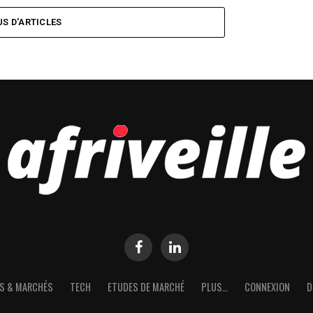
US D'ARTICLES
S & MARCHÉS
TECH
ETUDES DE MARCHÉ
PLUS…
CONNEXION
D