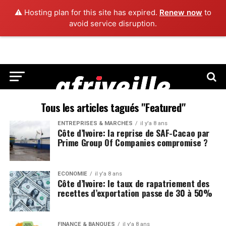
⚠️ Hosting plan for this site has expired.
Renew now
to
avoid service disruption.
Tous les articles tagués "Featured"
ENTREPRISES & MARCHÉS
il y'a 8 ans
Côte d’Ivoire: la reprise de SAF-Cacao par
Prime Group Of Companies compromise ?
ECONOMIE
il y'a 8 ans
Côte d’Ivoire: le taux de rapatriement des
recettes d’exportation passe de 30 à 50%
FINANCE & BANQUES
il y'a 8 ans