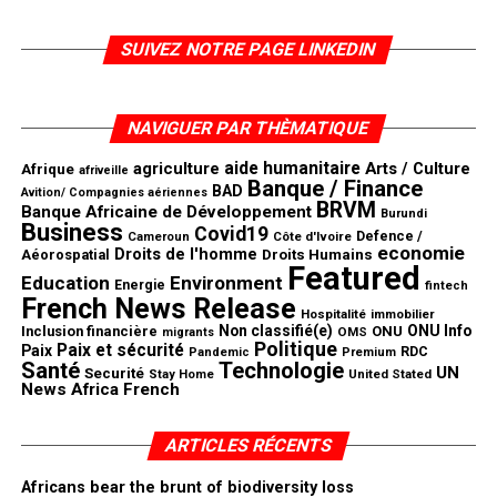
SUIVEZ NOTRE PAGE LINKEDIN
NAVIGUER PAR THÈMATIQUE
aide humanitaire
agriculture
Arts / Culture
Afrique
afriveille
Banque / Finance
BAD
Avition/ Compagnies aériennes
BRVM
Banque Africaine de Développement
Burundi
Business
Covid19
Defence /
Côte d'Ivoire
Cameroun
economie
Droits de l'homme
Aéorospatial
Droits Humains
Featured
Education
Environment
Energie
fintech
French News Release
Hospitalité
immobilier
Non classifié(e)
ONU Info
Inclusion financière
ONU
OMS
migrants
Politique
Paix et sécurité
Paix
RDC
Pandemic
Premium
Santé
Technologie
UN
Securité
United Stated
Stay Home
News Africa French
ARTICLES RÉCENTS
Africans bear the brunt of biodiversity loss