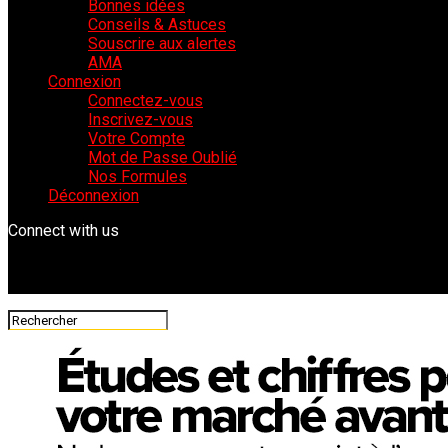
Bonnes idées
Conseils & Astuces
Souscrire aux alertes
AMA
Connexion
Connectez-vous
Inscrivez-vous
Votre Compte
Mot de Passe Oublié
Nos Formules
Déconnexion
Connect with us