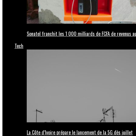
Sonatel franchit les 1 000 milliards de FCFA de revenus
Tech
La Côte d’Ivoire prépare le lancement de la 5G dès juillet