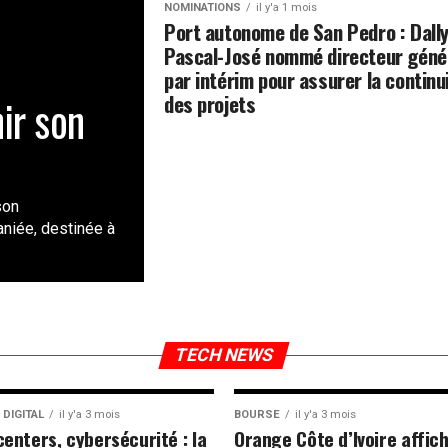
NOMINATIONS
il y'a 1 mois
Port autonome de San Pedro : Dall
Pascal-José nommé directeur géné
par intérim pour assurer la continu
des projets
ir son
son
niée, destinée à
TECH NEWS
 DIGITAL
il y'a 3 mois
BOURSE
il y'a 3 mois
centers, cybersécurité : la
Orange Côte d’Ivoire affic