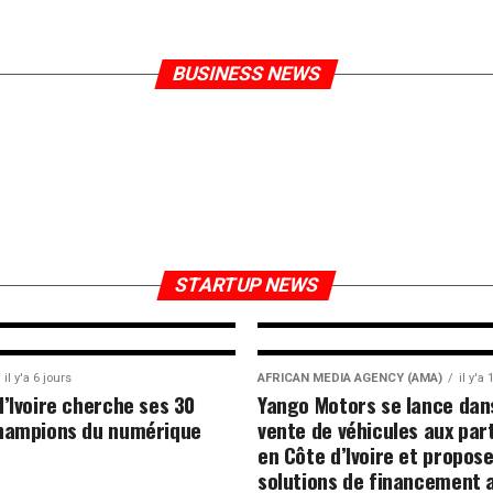
iliser 340 milliards de FCFA
 cibleront notamment
BUSINESS NEWS
STARTUPS
il y'a 6 jours
La Côte d’Ivoire 
futurs champion
STARTUP NEWS
il y'a 6 jours
AFRICAN MEDIA AGENCY (AMA)
il y'a
d’Ivoire cherche ses 30
Yango Motors se lance dan
hampions du numérique
vente de véhicules aux part
en Côte d’Ivoire et propos
solutions de financement 