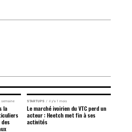
cherche ses 30
s du numérique
 1 semaine
STARTUPS
il y'a 1 mois
s la
Le marché ivoirien du VTC perd un
iculiers
acteur : Heetch met fin à ses
e des
activités
aux