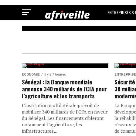
ENTREPRISES &
ECONOMIE
Sénégal : la B
mondiale anno
ECONOMIE
il y'a 7 heures
ENTREPRISE
Sénégal : la Banque mondiale
Sécurité 
milliards de F
annonce 340 milliards de FCFA pour
30 milli
l’agriculture et les transports
modernis
l’agriculture et
L’institution multilatérale prévoit de
La Banque
mobiliser 340 milliards de FCFA en faveur
développe
du Sénégal. Les financements cibleront
la réhabil
transports
notamment l’agriculture, les
réseaux iv
infrastructures...
de communi