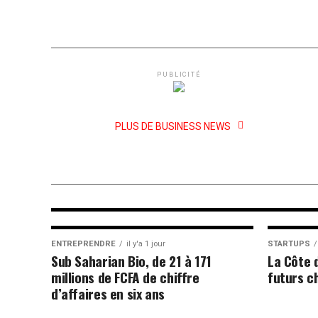
L’institution multilatérale prévoit de mob
en faveur du Sénégal. Les financements
l’agriculture, les infrastructures...
PUBLICITÉ
ENTREPRENDRE
il y'a 1 jour
PLUS DE BUSINESS NEWS
Sub Saharian Bio, de 21 à 171
millions de FCFA de chiffre
d’affaires en six ans
ENTREPRENDRE
il y'a 1 jour
STARTUPS
Sub Saharian Bio, de 21 à 171
La Côte 
millions de FCFA de chiffre
futurs c
d’affaires en six ans