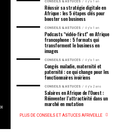
CONSEILS & ASTUCES
il y'a 1 an
Réussir sa stratégie digitale en
Afrique : les 5 étapes clés pour
booster son business
CONSEILS & ASTUCES
il y'a 1 an
Podcasts “vidéo-first” en Afrique
francophone : 5 formats qui
transforment le business en
images
CONSEILS & ASTUCES
il y'a 1 an
Congés maladie, maternité et
paternité : ce qui change pour les
fonctionnaires ivoiriens
CONSEILS & ASTUCES
il y'a 2 ans
Salaires en Afrique de l’Ouest :
Réinventer l’attractivité dans un
marché en mutation
ux
PLUS DE CONSEILS ET ASTUCES AFRIVEILLE