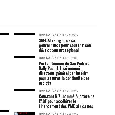
NOMINATIONS
il y'a 6 jours
SNEDAI réorganise sa
gouvernance pour soutenir son
développement régional
NOMINATIONS
il y'a 1 mois
Port autonome de San Pedro :
Dally Pascal-José nommé
directeur général par intérim
pour assurer la continuité des
projets
NOMINATIONS
il y'a 1 mois
Constant N’ZI nommé à la tête de
l’AGF pour accélérer le
financement des PME africaines
NOMINATIONS
il y'a 2 mois