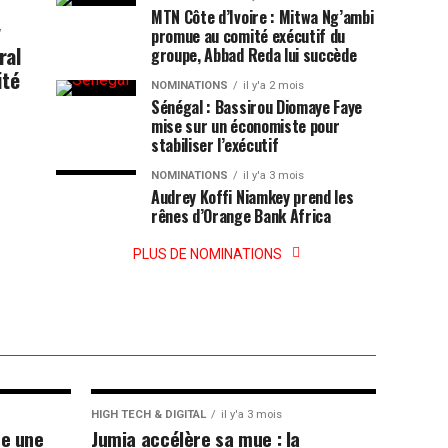
MTN Côte d’Ivoire : Mitwa Ng’ambi
y
promue au comité exécutif du
ral
groupe, Abbad Reda lui succède
ité
NOMINATIONS
il y'a 2 mois
Sénégal : Bassirou Diomaye Faye
mise sur un économiste pour
stabiliser l’exécutif
NOMINATIONS
il y'a 3 mois
Audrey Koffi Niamkey prend les
rênes d’Orange Bank Africa
PLUS DE NOMINATIONS
HIGH TECH & DIGITAL
il y'a 3 mois
he une
Jumia accélère sa mue : la