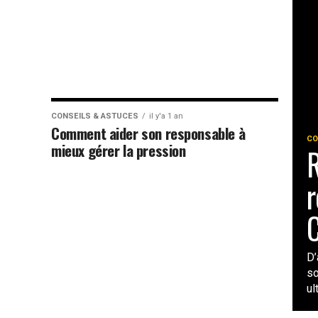
CONSEILS & ASTUCES
il y'a 1 an
Comment aider son responsable à
CO
mieux gérer la pression
R
r
C
D’
so
ul