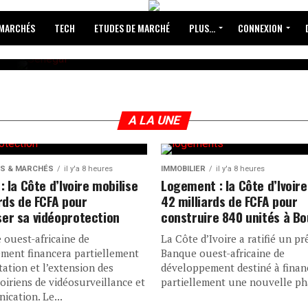
 MARCHÉS
TECH
ETUDES DE MARCHÉ
PLUS…
CONNEXION
anque
A LA UNE
nce 340
S & MARCHÉS
il y'a 8 heures
IMMOBILIER
il y'a 8 heures
: la Côte d’Ivoire mobilise
Logement : la Côte d’Ivoire
CFA pour
ards de FCFA pour
42 milliards de FCFA pour
er sa vidéoprotection
construire 840 unités à B
 les
 ouest-africaine de
La Côte d’Ivoire a ratifié un pr
ment financera partiellement
Banque ouest-africaine de
itation et l’extension des
développement destiné à finan
oiriens de vidéosurveillance et
partiellement une nouvelle pha
cation. Le...