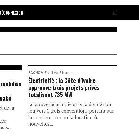
DÉCONNEXION
ECONOMIE
il y'a 8 heures
Électricité : la Côte d’Ivoire
 mobilise
approuve trois projets privés
totalisant 735 MW
ouaké
Le gouvernement ivoirien a donné son
êt de la
feu vert à trois conventions portant sur
la construction ou la location de
cer
nouvelles...
se...