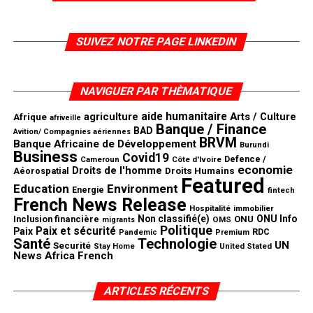
SUIVEZ NOTRE PAGE LINKEDIN
NAVIGUER PAR THÈMATIQUE
aide humanitaire
agriculture
Arts / Culture
Afrique
afriveille
Banque / Finance
BAD
Avition/ Compagnies aériennes
BRVM
Banque Africaine de Développement
Burundi
Business
Covid19
Defence /
Côte d'Ivoire
Cameroun
economie
Droits de l'homme
Aéorospatial
Droits Humains
Featured
Education
Environment
Energie
fintech
French News Release
Hospitalité
immobilier
Non classifié(e)
ONU Info
Inclusion financière
ONU
OMS
migrants
Politique
Paix et sécurité
Paix
RDC
Pandemic
Premium
Santé
Technologie
UN
Securité
United Stated
Stay Home
News Africa French
ARTICLES RÉCENTS