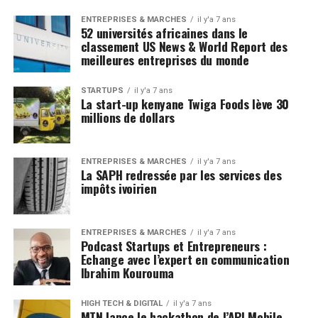
ENTREPRISES & MARCHÉS
il y'a 7 ans
52 universités africaines dans le
classement US News & World Report des
meilleures entreprises du monde
STARTUPS
il y'a 7 ans
La start-up kenyane Twiga Foods lève 30
millions de dollars
ENTREPRISES & MARCHÉS
il y'a 7 ans
La SAPH redressée par les services des
impôts ivoirien
ENTREPRISES & MARCHÉS
il y'a 7 ans
Podcast Startups et Entrepreneurs :
Echange avec l’expert en communication
Ibrahim Kourouma
HIGH TECH & DIGITAL
il y'a 7 ans
MTN lance le hackathon de l’API Mobile