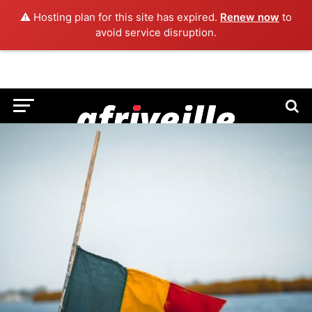
⚠️ Hosting plan for this site has expired.
Renew now
to
avoid service disruption.